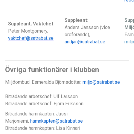
Suppleant
:
Supp
Suppleant; Vaktchef
:
Anders Jansson (vice
Milj
Peter Montgomery,
ordförande),
Esme
vaktchef@satrabat.se
andjan@satrabat.se
milj
Övriga funktionärer i klubben
Miljöombud: Esmeralda Björnsdotter,
miljo@satrabat.se
Biträdande arbetschef: Ulf Larsson
Biträdande arbetschef: Björn Eriksson
Biträdande hamnkapten: Jussi
Marjoniemi,
hamnkapten@satrabat.se
Biträdande hamnkapten: Lisa Kinnari