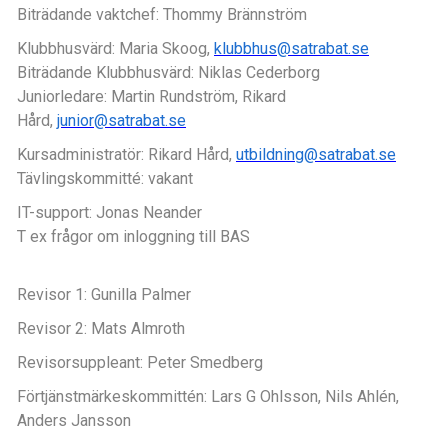
Biträdande vaktchef: Thommy Brännström
Klubbhusvärd: Maria Skoog,
klubbhus@satrabat.se
Biträdande Klubbhusvärd: Niklas Cederborg
Juniorledare
: Martin Rundström, Rikard
Hård,
junior@satrabat.se
Kursadministratör: Rikard Hård,
utbildning@satrabat.se
Tävlingskommitté: vakant
IT-support: Jonas Neander
T ex frågor om inloggning till BAS
Revisor 1: Gunilla Palmer
Revisor 2: Mats Almroth
Revisorsuppleant: Peter Smedberg
Förtjänstmärkeskommittén: Lars G Ohlsson, Nils Ahlén,
Anders Jansson