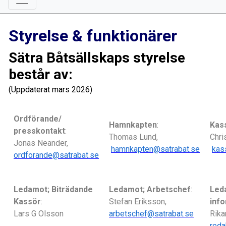
Styrelse & funktionärer
Sätra Båtsällskaps styrelse
består av:
(Uppdaterat mars 2026)
Ordförande/
Hamnkapten
:
Kas
presskontakt
:
Thomas Lund,
Chri
Jonas Neander,
hamnkapten@satrabat.se
kas
ordforande@satrabat.se
Ledamot; Biträdande
Ledamot; Arbetschef
:
Led
Kassör
:
Stefan Eriksson,
inf
Lars G Olsson
arbetschef@satrabat.se
Rika
reda