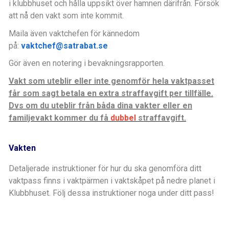
i klubbhuset och hålla uppsikt över hamnen därifrån. Försök
att nå den vakt som inte kommit.
Maila även vaktchefen för kännedom
på:
vaktchef@satrabat.se
Gör även en notering i bevakningsrapporten.
Vakt som uteblir eller inte genomför hela vaktpasset
får som sagt betala en extra straffavgift per tillfälle.
Dvs om du uteblir från båda dina vakter eller en
familjevakt kommer du få
dubbel
straffavgift.
Vakten
Detaljerade instruktioner för hur du ska genomföra ditt
vaktpass finns i vaktpärmen i vaktskåpet på nedre planet i
Klubbhuset. Följ dessa instruktioner noga under ditt pass!