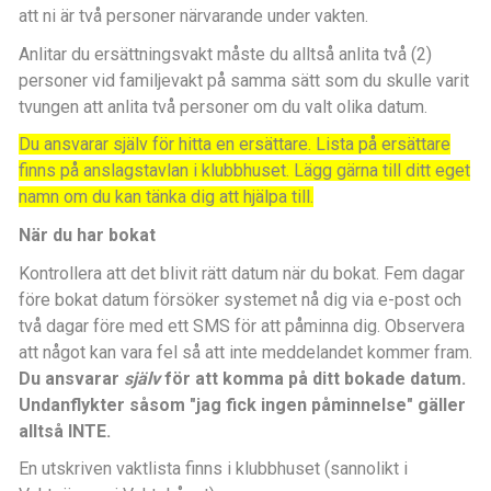
att ni är två personer närvarande under vakten.
Anlitar du ersättningsvakt måste du alltså anlita två (2)
personer vid familjevakt på samma sätt som du skulle varit
tvungen att anlita två personer om du valt olika datum.
Du ansvarar själv för hitta en ersättare. Lista på ersättare
finns på anslagstavlan i klubbhuset. Lägg gärna till ditt eget
namn om du kan tänka dig att hjälpa till.
När du har bokat
Kontrollera att det blivit rätt datum när du bokat. Fem dagar
före bokat datum försöker systemet nå dig via e-post och
två dagar före med ett SMS för att påminna dig. Observera
att något kan vara fel så att inte meddelandet kommer fram.
Du ansvarar
själv
för att komma på ditt bokade datum.
Undanflykter såsom "jag fick ingen påminnelse" gäller
alltså INTE.
En utskriven vaktlista finns i klubbhuset (sannolikt i