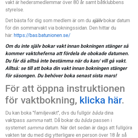
vakt är hedersmedlemmar över 80 år samt båtklubbens
styrelse.
Det bästa för dig som medlem är om du
själv
bokar datum
för din sommarvakt via bokningssidan. Den hittar du
här:
https://bas.batunionen.se/
Om du inte själv bokar vakt innan bokningen stänger så
kommer vaktcheferna att fördela de obokade datumen.
Du får då alltså inte bestämma när du kan/ vill gå vakt.
Alltså: se till att boka din vakt innan bokningen stänger
för säsongen. Du behöver boka senast sista mars!
För att öppna instruktionen
för vaktbokning,
klicka här
.
Du kan boka "familjevakt", dvs du fullgör
båda
dina
vaktpass
samma
natt. Då bokar du
båda
passen i
systemet
samma
datum. När det sedan är dags att fullgöra
vakten tar du med dig ytterligare en person över 18 år så