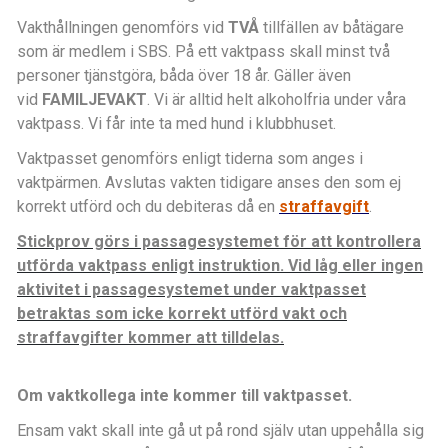
Vakthållningen genomförs vid
TVÅ
tillfällen av båtägare
som är medlem i SBS. På ett vaktpass skall minst två
personer tjänstgöra, båda över 18 år. Gäller även
vid
FAMILJEVAKT
. Vi är alltid helt alkoholfria under våra
vaktpass. Vi får inte ta med hund i klubbhuset.
Vaktpasset genomförs enligt tiderna som anges i
vaktpärmen.
Avslutas vakten tidigare anses den som ej
korrekt utförd och du debiteras då en
straffavgift
.
Stickprov görs i passagesystemet för att kontrollera
utförda vaktpass enligt instruktion. Vid låg eller ingen
aktivitet i passagesystemet under vaktpasset
betraktas som icke korrekt utförd vakt och
straffavgifter kommer att tilldelas.
Om vaktkollega inte kommer till vaktpasset.
Ensam vakt skall inte gå ut på rond själv utan uppehålla sig