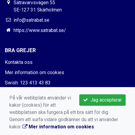
Sätravarvsvägen 55
SE-127 31 Skärholmen
info@satrabat.se
https://www.satrabat.se/
BRA GREJER
Kontakta oss
Mer information om cookies
Swish: 123 413 43 83
Bankgiro: 5730-5666
På vår webbplats använder vi
Jag accepterar
kakor (cookies) för att
webbplatsen ska fungera på ett bra sätt för dig.
Genom att surfa vidare godkänner du att vi använder
kakor.
Mer information om cookies
.