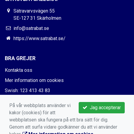
Sätravarvsvägen 55
SE-127 31 Skärholmen
info@satrabat.se
https://www.satrabat.se/
BRA GREJER
Kontakta oss
Mer information om cookies
Swish: 123 413 43 83
Bankgiro: 5730-5666
På vår webbplats använder vi
Jag accepterar
kakor (cookies) för att
webbplatsen ska fungera på ett bra sätt för dig.
Genom att surfa vidare godkänner du att vi använder