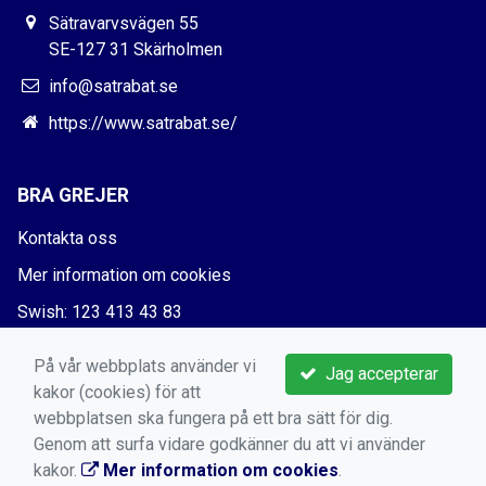
Sätravarvsvägen 55
SE-127 31 Skärholmen
info@satrabat.se
https://www.satrabat.se/
BRA GREJER
Kontakta oss
Mer information om cookies
Swish: 123 413 43 83
Bankgiro: 5730-5666
På vår webbplats använder vi
Jag accepterar
kakor (cookies) för att
webbplatsen ska fungera på ett bra sätt för dig.
Genom att surfa vidare godkänner du att vi använder
kakor.
Mer information om cookies
.