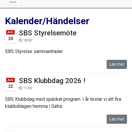
Kalender/Händelser
SBS Styrelsemöte
AUG
20
18:00
SBS Styrelse sammanträder
Läs mer
SBS Klubbdag 2026 !
AUG
22
11:00
SBS Klubbdag med späckat program. I år testar vi att fira
klubbddagen hemma i Sätra.
Läs mer